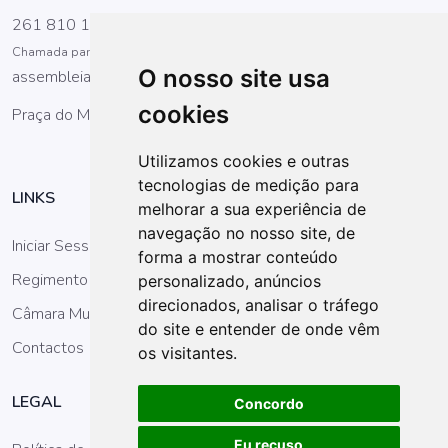
261 810 100
Chamada para a rede fixa nacional
O nosso site usa
assembleia@cm-mafra.pt
cookies
Praça do Município, 2644-001 Mafra
Utilizamos cookies e outras
tecnologias de medição para
LINKS
melhorar a sua experiência de
navegação no nosso site, de
Iniciar Sessão
forma a mostrar conteúdo
Regimento da AM
personalizado, anúncios
direcionados, analisar o tráfego
Câmara Municipal
do site e entender de onde vêm
Contactos
os visitantes.
LEGAL
Concordo
Eu recuso